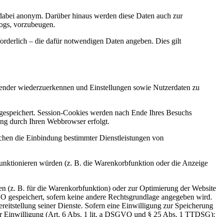
t dabei anonym. Darüber hinaus werden diese Daten auch zur
logs, vorzubeugen.
orderlich – die dafür notwendigen Daten angeben. Dies gilt
wender wiederzuerkennen und Einstellungen sowie Nutzerdaten zu
 gespeichert. Session-Cookies werden nach Ende Ihres Besuchs
ung durch Ihren Webbrowser erfolgt.
chen die Einbindung bestimmter Dienstleistungen von
unktionieren würden (z. B. die Warenkorbfunktion oder die Anzeige
n (z. B. für die Warenkorbfunktion) oder zur Optimierung der Website
O gespeichert, sofern keine andere Rechtsgrundlage angegeben wird.
reitstellung seiner Dienste. Sofern eine Einwilligung zur Speicherung
er Einwilligung (Art. 6 Abs. 1 lit. a DSGVO und § 25 Abs. 1 TTDSG);