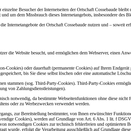
 einzelne Besucher der Internetseiten der Ortschaft Cossebaude bleib
t und um dem Missbrauch dieses Internetangebots, insbesondere des B
die Internetangebote der Ortschaft Cossebaude nutzen und – soweit erf
Nutzer die Website besucht, und ermöglichen dem Webserver, einen An
ion-Cookies) oder dauerhaft (permanente Cookies) auf Ihrem Endgerät
espeichert, bis Sie diese selbst löschen oder eine automatische Lösch
men stammen (sog. Third-Party-Cookies). Third-Party-Cookies ermögli
ung von Zahlungsdienstleistungen).
nisch notwendig, da bestimmte Webseitenfunktionen ohne diese nicht f
altens oder zu Werbezwecken verwendet werden.
angs, zur Bereitstellung bestimmter, von Ihnen erwünschter Funktione
wendige Cookies), werden auf Grundlage von Art. 6 Abs. 1 lit. f DSGV
 von notwendigen Cookies zur technisch fehlerfreien und optimierten Be
gt wurde, erfolgt die Verarbeitung ausschließlich auf Grundlage dies