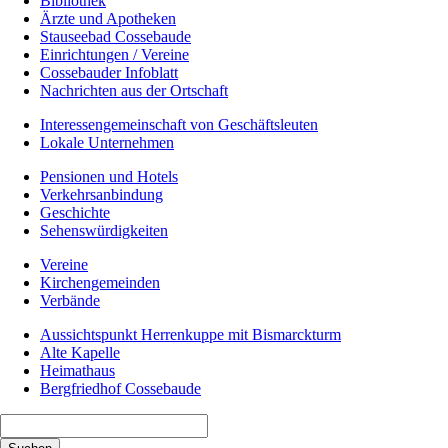
Bibliothek
Ärzte und Apotheken
Stauseebad Cossebaude
Einrichtungen / Vereine
Cossebauder Infoblatt
Nachrichten aus der Ortschaft
Interessengemeinschaft von Geschäftsleuten
Lokale Unternehmen
Pensionen und Hotels
Verkehrsanbindung
Geschichte
Sehenswürdigkeiten
Vereine
Kirchengemeinden
Verbände
Aussichtspunkt Herrenkuppe mit Bismarckturm
Alte Kapelle
Heimathaus
Bergfriedhof Cossebaude
Suchbegriffe