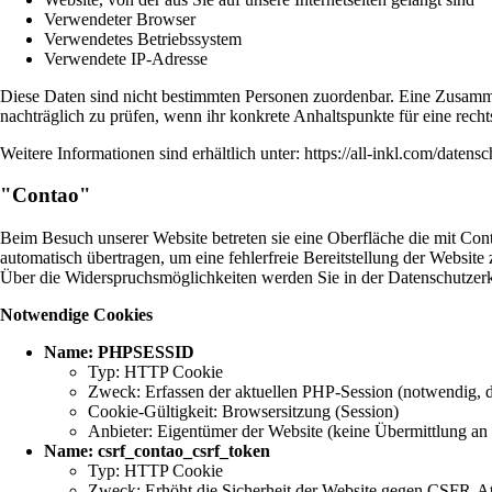
Verwendeter Browser
Verwendetes Betriebssystem
Verwendete IP-Adresse
Diese Daten sind nicht bestimmten Personen zuordenbar. Eine Zusamm
nachträglich zu prüfen, wenn ihr konkrete Anhaltspunkte für eine rec
Weitere Informationen sind erhältlich unter: https://all-inkl.com/datens
"Contao"
Beim Besuch unserer Website betreten sie eine Oberfläche die mit Co
automatisch übertragen, um eine fehlerfreie Bereitstellung der Websi
Über die Widerspruchsmöglichkeiten werden Sie in der Datenschutzerk
Notwendige Cookies
Name: PHPSESSID
Typ: HTTP Cookie
Zweck: Erfassen der aktuellen PHP-Session (notwendig, d
Cookie-Gültigkeit: Browsersitzung (Session)
Anbieter: Eigentümer der Website (keine Übermittlung an 
Name: csrf_contao_csrf_token
Typ: HTTP Cookie
Zweck: Erhöht die Sicherheit der Website gegen CSFR-At